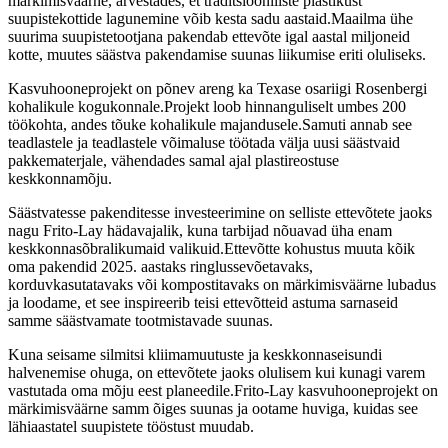
märkimisväärne, arvestades, et traditsiooniliste plastikust
suupistekottide lagunemine võib kesta sadu aastaid.Maailma ühe
suurima suupistetootjana pakendab ettevõte igal aastal miljoneid
kotte, muutes säästva pakendamise suunas liikumise eriti oluliseks.
Kasvuhooneprojekt on põnev areng ka Texase osariigi Rosenbergi
kohalikule kogukonnale.Projekt loob hinnanguliselt umbes 200
töökohta, andes tõuke kohalikule majandusele.Samuti annab see
teadlastele ja teadlastele võimaluse töötada välja uusi säästvaid
pakkematerjale, vähendades samal ajal plastireostuse
keskkonnamõju.
Säästvatesse pakenditesse investeerimine on selliste ettevõtete jaoks
nagu Frito-Lay hädavajalik, kuna tarbijad nõuavad üha enam
keskkonnasõbralikumaid valikuid.Ettevõtte kohustus muuta kõik
oma pakendid 2025. aastaks ringlussevõetavaks,
korduvkasutatavaks või kompostitavaks on märkimisväärne lubadus
ja loodame, et see inspireerib teisi ettevõtteid astuma sarnaseid
samme säästvamate tootmistavade suunas.
Kuna seisame silmitsi kliimamuutuste ja keskkonnaseisundi
halvenemise ohuga, on ettevõtete jaoks olulisem kui kunagi varem
vastutada oma mõju eest planeedile.Frito-Lay kasvuhooneprojekt on
märkimisväärne samm õiges suunas ja ootame huviga, kuidas see
lähiaastatel suupistete tööstust muudab.