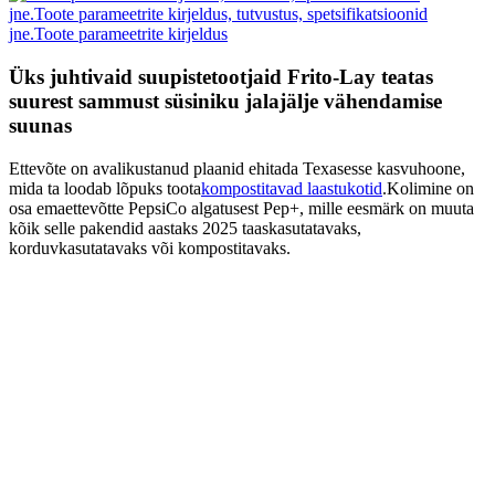
Üks juhtivaid suupistetootjaid Frito-Lay teatas
suurest sammust süsiniku jalajälje vähendamise
suunas
Ettevõte on avalikustanud plaanid ehitada Texasesse kasvuhoone,
mida ta loodab lõpuks toota
kompostitavad laastukotid
.Kolimine on
osa emaettevõtte PepsiCo algatusest Pep+, mille eesmärk on muuta
kõik selle pakendid aastaks 2025 taaskasutatavaks,
korduvkasutatavaks või kompostitavaks.