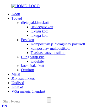
Kodu
Tooted
riiete pakkimiskott
isekleepuv kott
lukuga kott
lukuga kott
Postikott
Kompostitav ja biolagunev postikott
kompostitav mullpostikott
Taaskasutatav postikott
Cling wrap kile
toidukile
koera kaka kott
Ostukott
Meist
Jätkusuutlikkus
Uudised
KKK-d
Võta meiega ühendust
EN