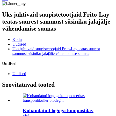
Üks juhtivaid suupistetootjaid Frito-Lay
teatas suurest sammust süsiniku jalajälje
vähendamise suunas
Kodu
Uudised
Üks juhtivaid suupistetootjaid Frito-Lay teatas suurest
sammust süsiniku jalajälje vähendamise suunas
Uudised
Uudised
Soovitatavad tooted
Kohandatud logoga kompostitav