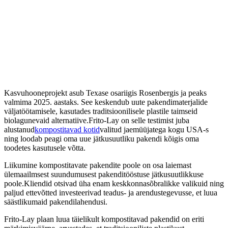
Kasvuhooneprojekt asub Texase osariigis Rosenbergis ja peaks
valmima 2025. aastaks. See keskendub uute pakendimaterjalide
väljatöötamisele, kasutades traditsioonilisele plastile taimseid
biolagunevaid alternatiive.Frito-Lay on selle testimist juba
alustanud
kompostitavad kotid
valitud jaemüüjatega kogu USA-s
ning loodab peagi oma uue jätkusuutliku pakendi kõigis oma
toodetes kasutusele võtta.
Liikumine kompostitavate pakendite poole on osa laiemast
ülemaailmsest suundumusest pakenditööstuse jätkusuutlikkuse
poole.Kliendid otsivad üha enam keskkonnasõbralikke valikuid ning
paljud ettevõtted investeerivad teadus- ja arendustegevusse, et luua
säästlikumaid pakendilahendusi.
Frito-Lay plaan luua täielikult kompostitavad pakendid on eriti