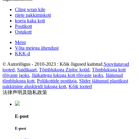
Cling wrap kile
riiete pakkimiskott
koera kaka kott
Postikott
Ostukott
Meist
Võta meiega ühendust
KKK-d
© Autoriõigus - 2010-2023 : Kõik õigused kaitstud.
Soovitatavad
tooted
,
Saidikaart
,
Tõmblukuga Ziploc kotid
,
Tõmblukuga kott
rõivaste jaoks
,
Jääkattega lukuga kott rõivaste jaoks
,
Jäätunud
tõmblukuga kott
,
Polükottide postitaja
,
Slider jäätunud plastikust
pakkimine aluskleidi lukuga kott
,
Kõik tooted
法律声明及隐私政策
E-post
E-post