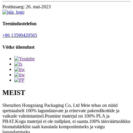
Postitusaeg: 26. mai-2023
Teenindustelefon
+86 13590420565
Võtke ühendust
MEIST
Shenzhen Hongxiang Packaging Co, Ltd Meie tehas on nüüd
spetsiaalselt 100% lagundatavate ja erinevate pakendikottide ja
vaikude valmistamisel.Peamine materjal on 100% PLA ja
PBAT.Kogu materjal ei ole nullplast, ei saasta.100% täisväärtuslikku
biomaisitärklist saab kasutada kompostimiseks ja vaigu
lagundamiseks.