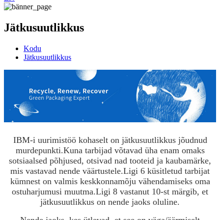
Jätkusuutlikkus
Kodu
Jätkusuutlikkus
IBM-i uurimistöö kohaselt on jätkusuutlikkus jõudnud
murdepunkti.Kuna tarbijad võtavad üha enam omaks
sotsiaalsed põhjused, otsivad nad tooteid ja kaubamärke,
mis vastavad nende väärtustele.Ligi 6 küsitletud tarbijat
kümnest on valmis keskkonnamõju vähendamiseks oma
ostuharjumusi muutma.Ligi 8 vastanut 10-st märgib, et
jätkusuutlikkus on nende jaoks oluline.
Nende jaoks, kes ütlevad, et see on väga/äärmiselt