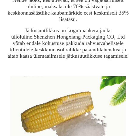
oluline, maksaks üle 70% säästvate ja
keskkonnasäästlike kaubamärkide eest keskmiselt 35%
lisatasu.
Jätkusuutlikkus on kogu maakera jaoks
ülioluline.Shenzhen Hongxiang Packaging CO, Ltd
võtab endale kohustuse pakkuda rahvusvahelistele
klientidele keskkonnasõbralikke pakendilahendusi ja
aitab kaasa ülemaailmsele jätkusuutlikkuse tagamisele.