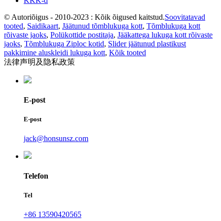
KKK-d
© Autoriõigus - 2010-2023 : Kõik õigused kaitstud.
Soovitatavad
tooted
,
Saidikaart
,
Jäätunud tõmblukuga kott
,
Tõmblukuga kott
rõivaste jaoks
,
Polükottide postitaja
,
Jääkattega lukuga kott rõivaste
jaoks
,
Tõmblukuga Ziploc kotid
,
Slider jäätunud plastikust
pakkimine aluskleidi lukuga kott
,
Kõik tooted
法律声明及隐私政策
E-post
E-post
jack@honsunsz.com
Telefon
Tel
+86 13590420565