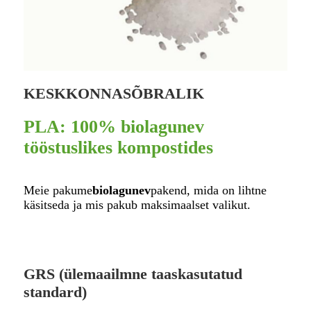
KESKKONNASÕBRALIK
PLA: 100% biolagunev
tööstuslikes kompostides
Meie pakume
biolagunev
pakend, mida on lihtne
käsitseda ja mis pakub maksimaalset valikut.
GRS (ülemaailmne taaskasutatud
standard)