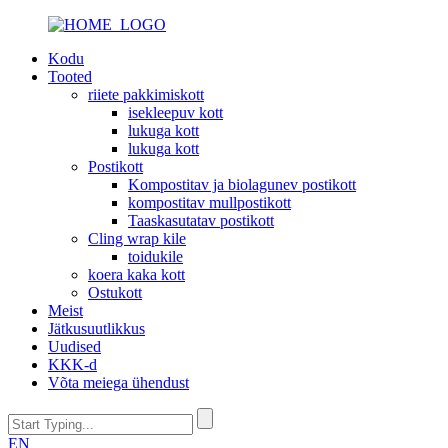
Kodu
Tooted
riiete pakkimiskott
isekleepuv kott
lukuga kott
lukuga kott
Postikott
Kompostitav ja biolagunev postikott
kompostitav mullpostikott
Taaskasutatav postikott
Cling wrap kile
toidukile
koera kaka kott
Ostukott
Meist
Jätkusuutlikkus
Uudised
KKK-d
Võta meiega ühendust
EN