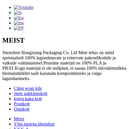
MEIST
Shenzhen Hongxiang Packaging Co, Ltd Meie tehas on nüüd
spetsiaalselt 100% lagundatavate ja erinevate pakendikottide ja
vaikude valmistamisel.Peamine materjal on 100% PLA ja
PBAT.Kogu materjal ei ole nullplast, ei saasta.100% täisväärtuslikku
biomaisitärklist saab kasutada kompostimiseks ja vaigu
lagundamiseks.
Cling wrap kile
riiete pakkimiskott
koera kaka kott
Postikott
Ostukott
Meist
Võta meiega ühendust